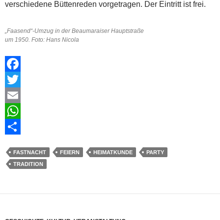
verschiedene Büttenreden vorgetragen. Der Eintritt ist frei.
„Faasend“-Umzug in der Beaumaraiser Hauptstraße
um 1950. Foto: Hans Nicola
F
a
T
c
w
E
e
i
m
W
b
t
a
h
T
FASTNACHT
FEIERN
HEIMATKUNDE
PARTY
o
t
i
a
e
TRADITION
o
e
l
t
i
k
r
s
l
A
e