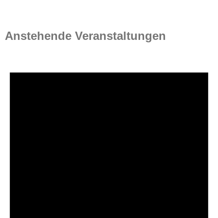
p
n
p
Anstehende Veranstaltungen