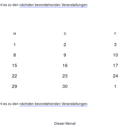
ht es zu den
nächsten bevorstehenden Veranstaltungen
.
M
Mittwoch
D
Donnerstag
F
Freitag
0
0
0
1
2
3
Veranstaltungen
Veranstaltungen
Veranst
0
0
0
8
9
10
Veranstaltungen
Veranstaltungen
Veranst
0
0
0
15
16
17
Veranstaltungen
Veranstaltungen
Veranst
0
0
0
22
23
24
Veranstaltungen
Veranstaltungen
Veranst
0
0
0
29
30
1
Veranstaltungen
Veranstaltungen
Veranst
ht es zu den
nächsten bevorstehenden Veranstaltungen
.
Dieser Monat