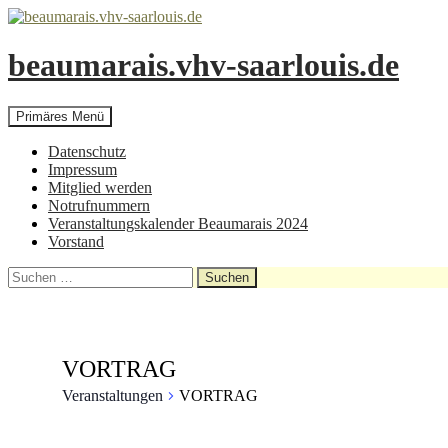
beaumarais.vhv-saarlouis.de
Suchen
Zum
Primäres Menü
Inhalt
springen
Datenschutz
Impressum
Mitglied werden
Notrufnummern
Veranstaltungskalender Beaumarais 2024
Vorstand
Suchen
nach:
VORTRAG
Veranstaltungen
VORTRAG
Veranstaltungen