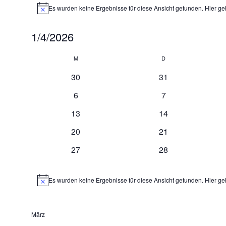
Es wurden keine Ergebnisse für diese Ansicht gefunden. Hier ge
Hinweis
1/4/2026
Datum
Kalender
wählen.
M
Montag
D
Dienstag
von
0
0
30
31
Veranstaltungen
Veranstaltungen
Veranstaltungen
0
0
6
7
Veranstaltungen
Veranstaltungen
0
0
13
14
Veranstaltungen
Veranstaltungen
0
0
20
21
Veranstaltungen
Veranstaltungen
0
0
27
28
Veranstaltungen
Veranstaltungen
Es wurden keine Ergebnisse für diese Ansicht gefunden. Hier ge
Hinweis
März