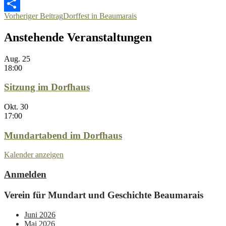
WhatsApp
Beitragsnavigation
Vorheriger Beitrag
Dorffest in Beaumarais
Teilen
Anstehende Veranstaltungen
Aug.
25
18:00
Sitzung im Dorfhaus
Okt.
30
17:00
Mundartabend im Dorfhaus
Kalender anzeigen
Anmelden
Verein für Mundart und Geschichte Beaumarais
Juni 2026
Mai 2026