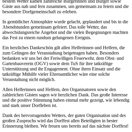
bestem Wetter kamen zahlreiche Bürgerinnen und Bürger sowie
Gäste aus nah und fern zusammen, um gemeinsam zu feiern und die
besondere Dorfgemeinschaft zu erleben.
In gemütlicher Atmosphäre wurde gelacht, geplaudert und bis in die
Abendstunden gemeinsam gefeiert. Das tolle Wetter, das
abwechslungsreiche Angebot und die vielen Begegnungen machten
das Fest zu einem rundum gelungenen Ereignis.
Ein herzliches Dankeschön gilt allen Helferinnen und Helfern, die
zum Gelingen der Veranstaltung beigetragen haben. Besonders
bedanken wir uns bei der Freiwilligen Feuerwehr, dem Obst- und
Gartenbauverein (OGV) sowie dem TuS für ihre tatkräftige
Unterstützung und ihr Engagement. Ohne ihren Einsatz und die
tatkräftige Mithilfe vieler Ehrenamtlicher wäre eine solche
Veranstaltung nicht möglich.
Allen Helferinnen und Helfern, den Organisatoren sowie den
zahlreichen Gästen sagen wir herzlichen Dank. Das große Interesse
und die positive Stimmung haben einmal mehr gezeigt, wie lebendig
und stark unser Dorfleben ist.
Dank des hervorragenden Wetters, der guten Organisation und des
großen Zuspruchs wird das Dorffest allen Beteiligten in bester
Erinnerung bleiben. Wir freuen uns bereits auf das nächste Dorffest!