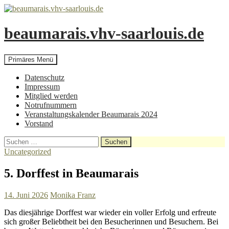
beaumarais.vhv-saarlouis.de
Suchen
Zum
Primäres Menü
Inhalt
springen
Datenschutz
Impressum
Mitglied werden
Notrufnummern
Veranstaltungskalender Beaumarais 2024
Vorstand
Suchen
nach:
Uncategorized
5. Dorffest in Beaumarais
14. Juni 2026
Monika Franz
Das diesjährige Dorffest war wieder ein voller Erfolg und erfreute
sich großer Beliebtheit bei den Besucherinnen und Besuchern. Bei