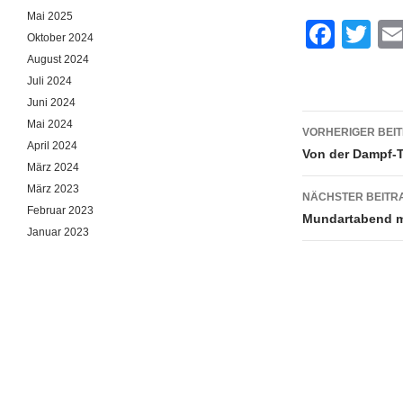
Mai 2025
F
T
Oktober 2024
a
wi
August 2024
Juli 2024
c
tt
Juni 2024
e
er
Beitrags
Mai 2024
VORHERIGER BEI
b
April 2024
Von der Dampf-T
März 2024
o
März 2023
NÄCHSTER BEITR
o
Februar 2023
Mundartabend mi
k
Januar 2023