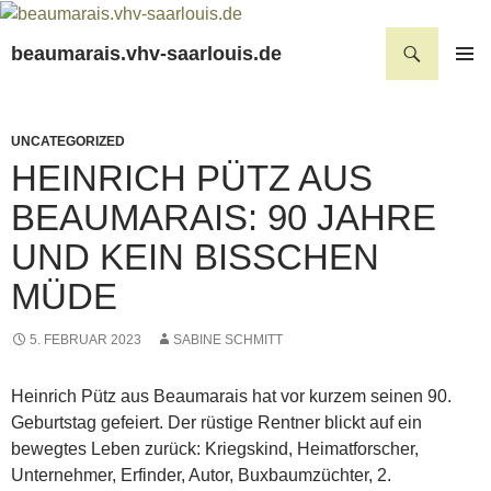
Suchen
beaumarais.vhv-saarlouis.de
ZUM
PRIMÄR
INHALT
MENÜ
SPRINGEN
UNCATEGORIZED
HEINRICH PÜTZ AUS
BEAUMARAIS: 90 JAHRE
UND KEIN BISSCHEN
MÜDE
5. FEBRUAR 2023
SABINE SCHMITT
Heinrich Pütz aus Beaumarais hat vor kurzem seinen 90.
Geburtstag gefeiert. Der rüstige Rentner blickt auf ein
bewegtes Leben zurück: Kriegskind, Heimatforscher,
Unternehmer, Erfinder, Autor, Buxbaumzüchter, 2.