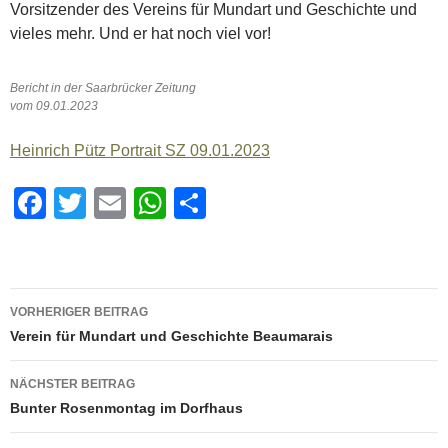
Vorsitzender des Vereins für Mundart und Geschichte und
vieles mehr. Und er hat noch viel vor!
Bericht in der Saarbrücker Zeitung
vom 09.01.2023
Heinrich Pütz Portrait SZ 09.01.2023
F
T
E
W
T
a
wi
m
h
eil
c
tt
ail
at
e
e
er
s
n
Beitragsnavigation
VORHERIGER BEITRAG
b
A
Verein für Mundart und Geschichte Beaumarais
o
p
NÄCHSTER BEITRAG
o
p
Bunter Rosenmontag im Dorfhaus
k