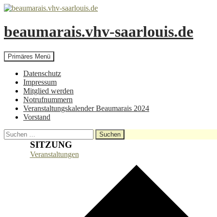
beaumarais.vhv-saarlouis.de
Suchen
Zum
Primäres Menü
Inhalt
springen
Datenschutz
Impressum
Mitglied werden
Notrufnummern
Veranstaltungskalender Beaumarais 2024
Vorstand
Suchen
nach:
SITZUNG
Veranstaltungen